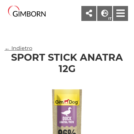
M
IT
← Indietro
SPORT STICK ANATRA
12G