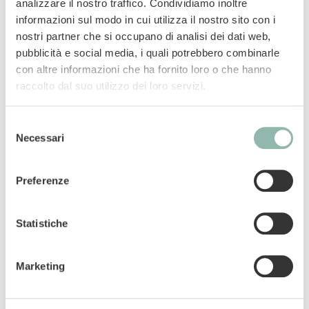
analizzare il nostro traffico. Condividiamo inoltre
incredibilmente gustosi. Contengono L-
informazioni sul modo in cui utilizza il nostro sito con i
Carnitina e sono il premio giornaliero ideale
nostri partner che si occupano di analisi dei dati web,
per cani attivi di tutte le taglie. Senza zuccheri
pubblicità e social media, i quali potrebbero combinarle
aggiunti. Senza coloranti artificiali.
con altre informazioni che ha fornito loro o che hanno
raccolto dal suo utilizzo dei loro servizi.
Mangime complementare per cani.
Selezione
Codice articolo: 02.514628
Necessari
del
Codice ean: 4002064514628
consenso
Contenuto: 12g
Preferenze
Statistiche
Componenti analitici
Marketing
Uso