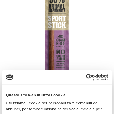
Questo sito web utilizza i cookie
Utilizziamo i cookie per personalizzare contenuti ed
Deliziosi snack prodotti secondo una formula
annunci, per fornire funzionalità dei social media e per
senza cereali, ricchi di proteine animali e