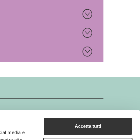
Accetta tutti
GIMBORN Certificazione ISO
cial media e
Gimborn GMBH è un'azienda certificata ISO.
nostro sito