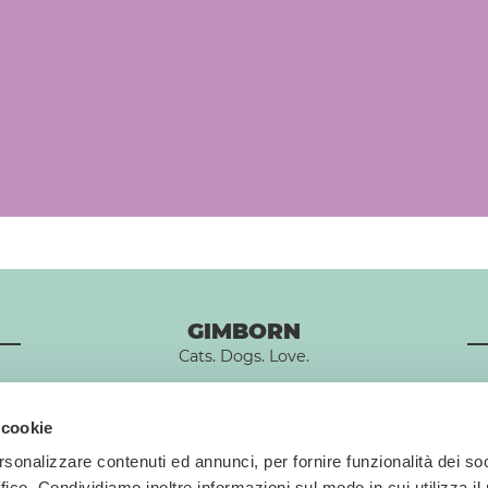
GIMBORN
Cats. Dogs. Love.
 cookie
rsonalizzare contenuti ed annunci, per fornire funzionalità dei so
ffico. Condividiamo inoltre informazioni sul modo in cui utilizza il 