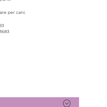
e per cani.
83
3683