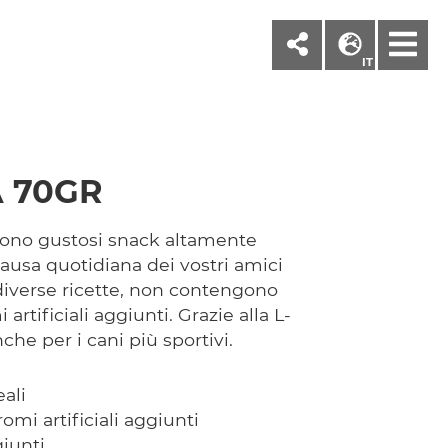
M
IT
A 70GR
no gustosi snack altamente
pausa quotidiana dei vostri amici
 diverse ricette, non contengono
 artificiali aggiunti. Grazie alla L-
che per i cani più sportivi.
ali
omi artificiali aggiunti
iunti