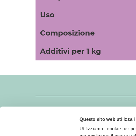
Uso
Composizione
Additivi per 1 kg
Questo sito web utilizza i
GIMBORN
Utilizziamo i cookie per pe
Gimborn Italia S.r.l. Società a Socio Unico
per analizzare il nostro tra