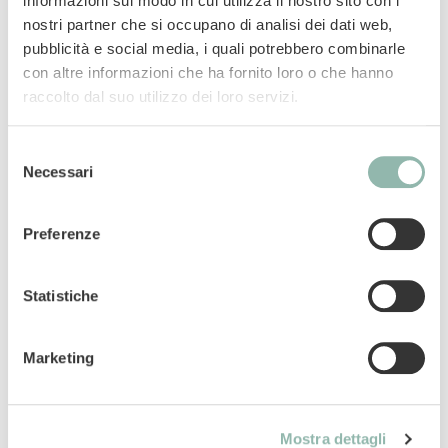
informazioni sul modo in cui utilizza il nostro sito con i
Se abbinato all’attività fisica, questo speciale
nostri partner che si occupano di analisi dei dati web,
ingrediente riduce l’accumulo di grassi nei
pubblicità e social media, i quali potrebbero combinarle
tessuti e stimola il metabolismo energetico.
con altre informazioni che ha fornito loro o che hanno
Ideali per addestramento e agility.
raccolto dal suo utilizzo dei loro servizi.
Mangime complementare per cani.
Selezione
Necessari
del
Codice articolo: 02.500119
consenso
Codice ean: 4002064500119
Preferenze
Contenuto: 60
Statistiche
Marketing
Componenti analitici
Uso
Mostra dettagli