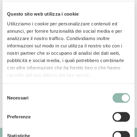
Questo sito web utilizza i cookie
Utilizziamo i cookie per personalizzare contenuti ed
annunci, per fornire funzionalità dei social media e per
Impugnatura anti-scivolo Con morbidi
analizzare il nostro traffico. Condividiamo inoltre
gommini per essere delicati sulla pelle
informazioni sul modo in cui utilizza il nostro sito con i
nostri partner che si occupano di analisi dei dati web,
Manuali
pubblicità e social media, i quali potrebbero combinarle
con altre informazioni che ha fornito loro o che hanno
raccolto dal suo utilizzo dei loro servizi.
Codice articolo: 57503BVL
Codice ean: 8009632039459
Selezione
Necessari
del
consenso
Preferenze
Statistiche