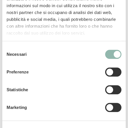
PROFUMI, COLORANTI E CONSERVANTI DI
informazioni sul modo in cui utilizza il nostro sito con i
SINTESI Spray nebulizzatore formulato
nostri partner che si occupano di analisi dei dati web,
specificatamente con una tonalità odorosa
pubblicità e social media, i quali potrebbero combinarle
determinata da sostanze funzionali attive quali
con altre informazioni che ha fornito loro o che hanno
l’olio essenziale di Limone e di Arancio e
raccolto dal suo utilizzo dei loro servizi.
sostanze naturali come l’Aceto di Mele. La
particolare fragranza non infastidisce né
Selezione
compromette l’olfatto del cane, ma lo
Necessari
del
dissuade dal frequentare e sporcare i luoghi
consenso
che si vogliono proteggere.
Preferenze
Manuali
Statistiche
Codice articolo: 02.504803
Marketing
Codice ean: 4002064504803
Contenuto: 100ml