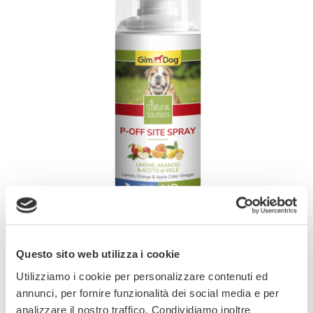
Questo sito web utilizza i cookie
Utilizziamo i cookie per personalizzare contenuti ed
LIMONE, ARANCIO & ACETO di MELE CON
annunci, per fornire funzionalità dei social media e per
ACQUA VITALIZZATA NO PETROLATI, PRABENI,
analizzare il nostro traffico. Condividiamo inoltre