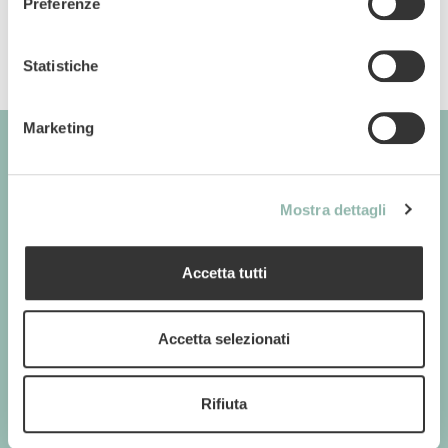
Preferenze
Statistiche
Marketing
GIMBORN
Mostra dettagli
Cats. Dogs. Love.
Accetta tutti
Accetta selezionati
GIMBORN
Gimborn Italia S.r.l. Società a Socio Unico
P.IVA 01631460357
Rifiuta
Via De Chirico 3 - 42124 Reggio Emilia
+39 0522-5452