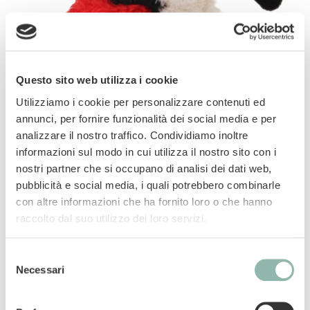
Questo sito web utilizza i cookie
Utilizziamo i cookie per personalizzare contenuti ed
annunci, per fornire funzionalità dei social media e per
analizzare il nostro traffico. Condividiamo inoltre
informazioni sul modo in cui utilizza il nostro sito con i
nostri partner che si occupano di analisi dei dati web,
pubblicità e social media, i quali potrebbero combinarle
Peluche per cani.
con altre informazioni che ha fornito loro o che hanno
raccolto dal suo utilizzo dei loro servizi.
Manuali
Selezione
Necessari
Codice articolo: 80924L
del
Codice ean: 8009632064871
consenso