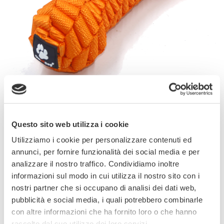
I nuovi giochi Stretch, disponibili in varie
forme e colori vivaci, sono durevoli e resistenti
Questo sito web utilizza i cookie
e grazie alla loro struttura intrecciata
Utilizziamo i cookie per personalizzare contenuti ed
favoriscono l’igiene dentale quotidiana del
annunci, per fornire funzionalità dei social media e per
cane, il quale si divertirà a mordicchiarli
analizzare il nostro traffico. Condividiamo inoltre
penetrando la superficie senza rovinarla e
informazioni sul modo in cui utilizza il nostro sito con i
godendosi, al contempo, un piacevole
nostri partner che si occupano di analisi dei dati web,
massaggio gengivale. Sono inoltre molto
pubblicità e social media, i quali potrebbero combinarle
flessibili e permettono una maggiore
con altre informazioni che ha fornito loro o che hanno
interazione cane/proprietario, per un doppio
raccolto dal suo utilizzo dei loro servizi.