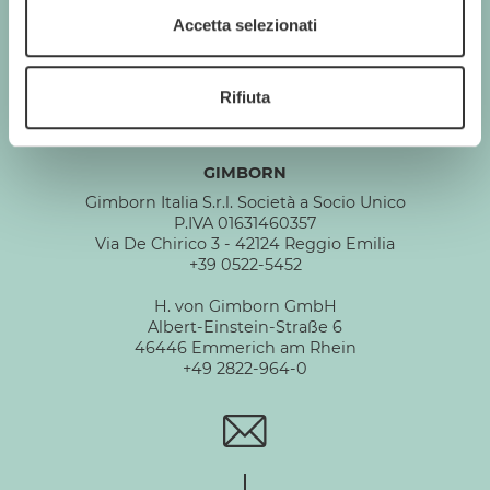
GIMBORN
Accetta selezionati
Cats. Dogs. Love.
Rifiuta
GIMBORN
Gimborn Italia S.r.l. Società a Socio Unico
P.IVA 01631460357
Via De Chirico 3 - 42124 Reggio Emilia
+39 0522-5452
H. von Gimborn GmbH
Albert-Einstein-Straße 6
46446 Emmerich am Rhein
+49 2822-964-0