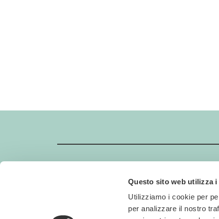
Questo sito web utilizza i
GIMBORN
Utilizziamo i cookie per pe
Gimborn Italia S.r.l. Società a Socio Unico
per analizzare il nostro tra
P.IVA 01631460357