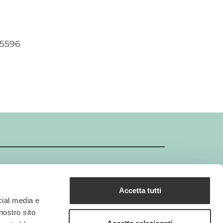
55596
Accetta tutti
GIMBORN Certificazione ISO
cial media e
Gimborn GMBH è un'azienda certificata ISO.
nostro sito
La Certificazione ISO 9001 crea le basi per un