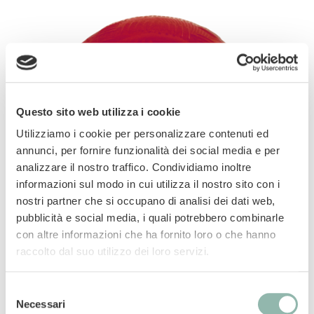
Questo sito web utilizza i cookie
Utilizziamo i cookie per personalizzare contenuti ed
annunci, per fornire funzionalità dei social media e per
analizzare il nostro traffico. Condividiamo inoltre
informazioni sul modo in cui utilizza il nostro sito con i
nostri partner che si occupano di analisi dei dati web,
pubblicità e social media, i quali potrebbero combinarle
Gioco in gomma pesante Perfetto per morsi
con altre informazioni che ha fornito loro o che hanno
potenti Galleggia in acqua Ultra-resistente
raccolto dal suo utilizzo dei loro servizi.
Selezione
Manuali
Necessari
del