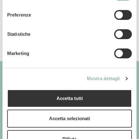
consenso
Codice articolo: 80499L
Preferenze
Codice ean: 8009632039985
Statistiche
Marketing
Mostra dettagli
GIMBORN
Cats. Dogs. Love.
Accetta tutti
Accetta selezionati
GIMBORN
Rifiuta