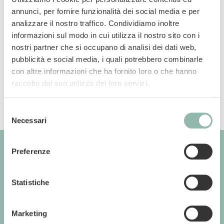
annunci, per fornire funzionalità dei social media e per
Manuali
analizzare il nostro traffico. Condividiamo inoltre
informazioni sul modo in cui utilizza il nostro sito con i
nostri partner che si occupano di analisi dei dati web,
Codice articolo: 801048
pubblicità e social media, i quali potrebbero combinarle
Codice ean: 8009632072463
con altre informazioni che ha fornito loro o che hanno
raccolto dal suo utilizzo dei loro servizi.
Selezione
Necessari
del
consenso
Preferenze
GIMBORN
Statistiche
Cats. Dogs. Love.
Marketing