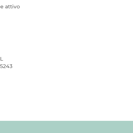
e attivo
3L
65243