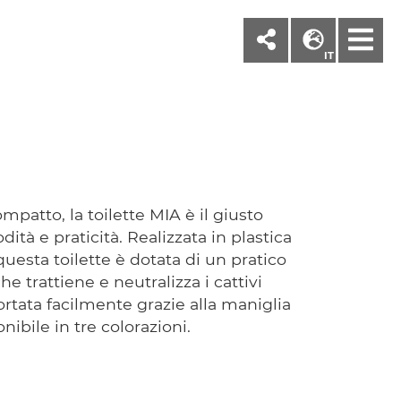
M
IT
mpatto, la toilette MIA è il giusto
à e praticità. Realizzata in plastica
, questa toilette è dotata di un pratico
che trattiene e neutralizza i cattivi
ortata facilmente grazie alla maniglia
nibile in tre colorazioni.