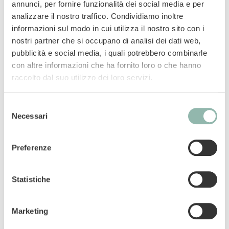
annunci, per fornire funzionalità dei social media e per
zampe! Il gusto Dental con Pollame, grazie a
analizzare il nostro traffico. Condividiamo inoltre
particelle pulenti di cellulosa, supporta
informazioni sul modo in cui utilizza il nostro sito con i
l’abrasione meccanica della placca aiutando a
nostri partner che si occupano di analisi dei dati web,
ridurre la sua nuova formazione. Contiene
pubblicità e social media, i quali potrebbero combinarle
vitamine e taurina, ed è anche senza zuccheri
con altre informazioni che ha fornito loro o che hanno
aggiunti, aromi e coloranti artificiali.
raccolto dal suo utilizzo dei loro servizi.
Mangime complementare per gatti.
Selezione
Necessari
del
Codice articolo: 02.418285
consenso
Codice ean: 4002064418285
Preferenze
Contenuto: 60g
Statistiche
Marketing
Componenti analitici