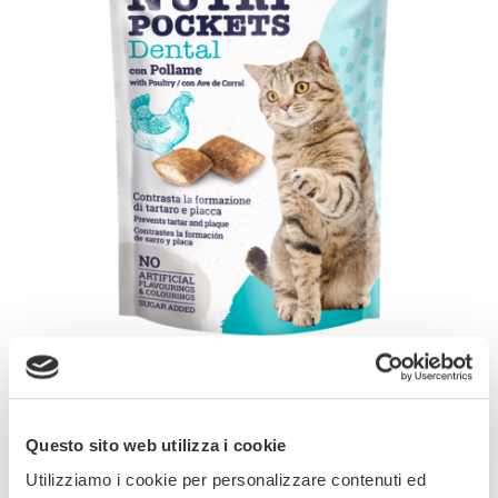
I GimCat Nutri Pockets sono bocconcini
croccanti con un delizioso ripieno cremoso,
Questo sito web utilizza i cookie
disponibili in diverse varianti super appetitose.
Utilizziamo i cookie per personalizzare contenuti ed
Una vera prelibatezza per il tuo amico a 4