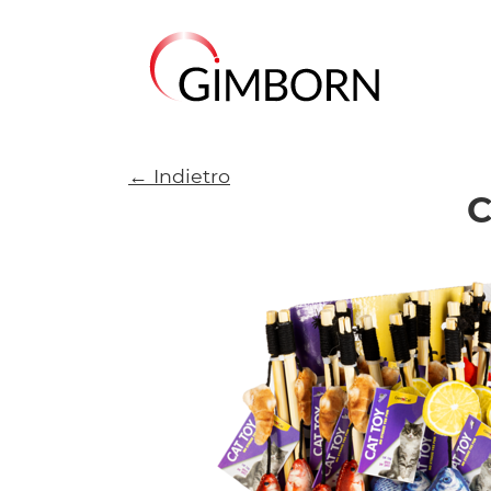
← Indietro
C