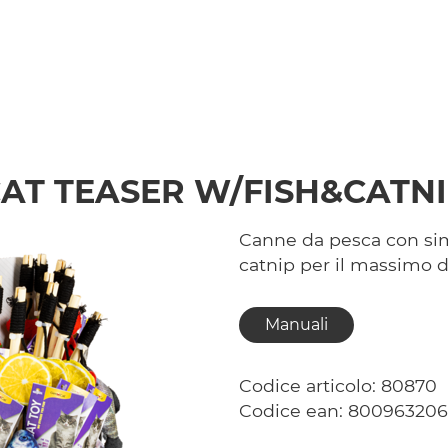
AT TEASER W/FISH&CATN
Canne da pesca con sim
catnip per il massimo 
Manuali
Codice articolo: 80870
Codice ean: 80096320