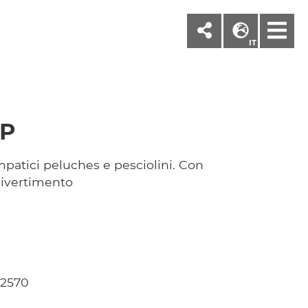
M
IT
IP
patici peluches e pesciolini. Con
divertimento
62570