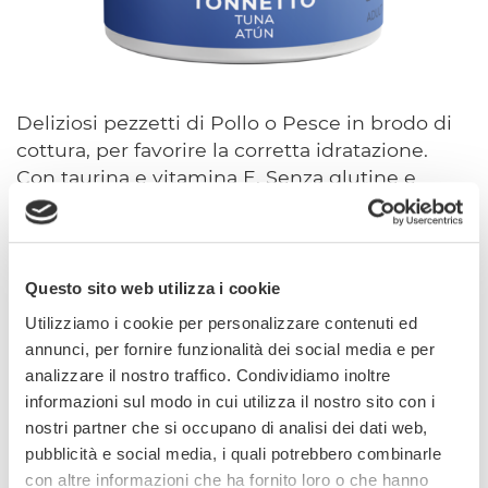
Deliziosi pezzetti di Pollo o Pesce in brodo di
cottura, per favorire la corretta idratazione.
Con taurina e vitamina E. Senza glutine e
senza zuccheri. Senza coloranti, conservanti e
aromatizzanti aggiunti.
Questo sito web utilizza i cookie
Con vitamina E e taurina
Senza zuccheri
Utilizziamo i cookie per personalizzare contenuti ed
Senza glutine
annunci, per fornire funzionalità dei social media e per
analizzare il nostro traffico. Condividiamo inoltre
informazioni sul modo in cui utilizza il nostro sito con i
Alimento complementare per gatti.
nostri partner che si occupano di analisi dei dati web,
pubblicità e social media, i quali potrebbero combinarle
Codice articolo: 02.416854
con altre informazioni che ha fornito loro o che hanno