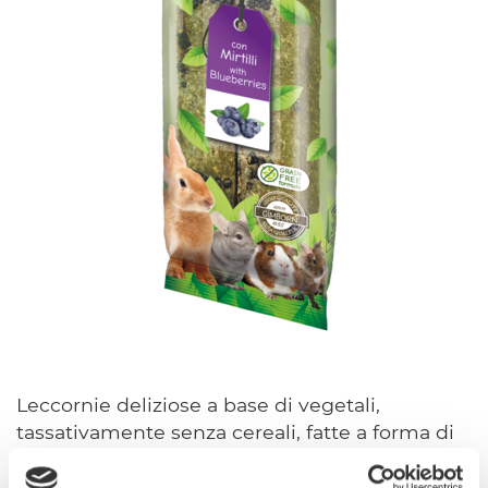
Leccornie deliziose a base di vegetali,
tassativamente senza cereali, fatte a forma di
stick, dotate di cordino in materiale naturale.
Ideali per conigli da compagnia, cavie, cincillà