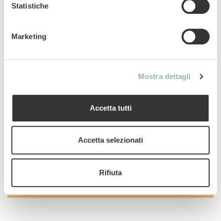
zuccheri aggiunti
Statistiche
Mangime complementare per roditori e
Marketing
conigli da compagnia
Codice articolo: 02.202075
Mostra dettagli
Codice ean: 4002064202075
Contenuto: 2x70g
Accetta tutti
Accetta selezionati
Uso
Rifiuta
Composizione