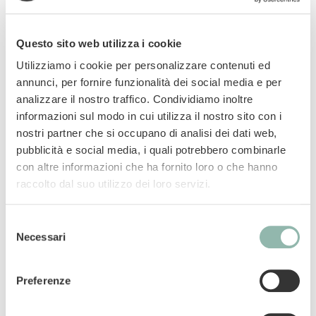
e degu del Cile. Ottima appetibilità e grande
attenzione nella scelta dei vegetali che hanno
Questo sito web utilizza i cookie
ottime proprietà benefiche: i semi di finocchio
Utilizziamo i cookie per personalizzare contenuti ed
noti per il loro effetto benefico sull’apparato
annunci, per fornire funzionalità dei social media e per
digerente, la camomilla naturalmente
analizzare il nostro traffico. Condividiamo inoltre
calmante e antispasmodica e il mirtillo che è
informazioni sul modo in cui utilizza il nostro sito con i
tra le migliori fonti naturali di antiossidanti. Il
nostri partner che si occupano di analisi dei dati web,
nuovo packaging garantisce di poter
pubblicità e social media, i quali potrebbero combinarle
mantenere al meglio tutte le proprietà
con altre informazioni che ha fornito loro o che hanno
evitando una eventuale contaminazione del
raccolto dal suo utilizzo dei loro servizi.
prodotto causata dal caldo o dagli insetti.
Selezione
CONFEZIONATO IN ATMOSFERA
Necessari
del
CONTROLLATA
consenso
100% formula senza cereali
Preferenze
SENZA antiossidanti, coloranti,
aromatizzanti, conservanti artificiali,