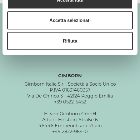
Accetta selezionati
GIMBORN
Cats. Dogs. Love.
Rifiuta
GIMBORN
Gimborn Italia S.r.l. Società a Socio Unico
P.IVA 01631460357
Via De Chirico 3 - 42124 Reggio Emilia
+39 0522-5452
H. von Gimborn GmbH
Albert-Einstein-Straße 6
46446 Emmerich am Rhein
+49 2822-964-0