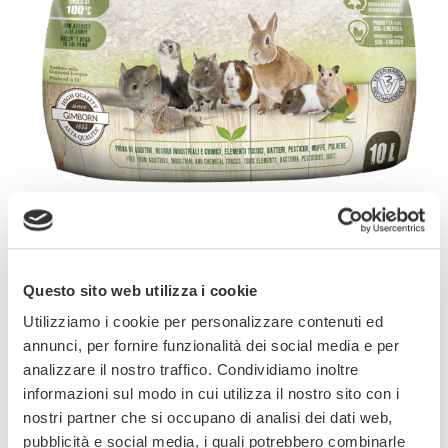
La lettiera Pioppetto di Gimbi, di Qualità Super
Premium, è naturale e biodegradabile al 100%.
Viene prodotta con legno nordico fresco di
puro pioppo tremulo (varietà Populus
Questo sito web utilizza i cookie
tremula). E’ amica dell’ambiente, perché viene
Utilizziamo i cookie per personalizzare contenuti ed
essiccata a 100°C, utilizzando bio-energia e
annunci, per fornire funzionalità dei social media e per
materie prime provenienti da gestioni forestali
analizzare il nostro traffico. Condividiamo inoltre
responsabili e sostenibili. E’ priva di additivi, di
informazioni sul modo in cui utilizza il nostro sito con i
residui industriali e chimici, elementi tossici,
nostri partner che si occupano di analisi dei dati web,
batteri, pesticidi, muffe e polveri. Possiede
pubblicità e social media, i quali potrebbero combinarle