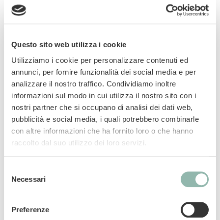
prodotta con baccelli di soia sostenibile e fibre
vegetali naturali. Inoltre, contiene carbone
attivo per un eccellente assorbimento degli
odori e dei liquidi. Eco Light EXTRA è una
Questo sito web utilizza i cookie
lettiera per gatti a resa particolarmente alta, in
Utilizziamo i cookie per personalizzare contenuti ed
quanto le nostre fibre vegetali hanno un
annunci, per fornire funzionalità dei social media e per
potere di assorbimento estremamente
analizzare il nostro traffico. Condividiamo inoltre
elevato. I cattivi odori vengono assorbiti
informazioni sul modo in cui utilizza il nostro sito con i
rapidamente grazie alla particolare struttura
nostri partner che si occupano di analisi dei dati web,
tubolare delle nostre fibre vegetali. Lo
pubblicità e social media, i quali potrebbero combinarle
sviluppo degli odori viene così bloccato in
con altre informazioni che ha fornito loro o che hanno
maniera duratura. Biokat's Eco Light EXTRA è
raccolto dal suo utilizzo dei loro servizi.
una lettiera agglomerante naturale prodotta
con fibre vegetali che agiscono come una
Selezione
spugna. I liquidi vengono assorbiti
Necessari
del
completamente. Si formano agglomerati in
consenso
cui vengono intrappolati sia i liquidi che gli
Preferenze
odori. Biokat's Eco Light EXTRA pesa fino al