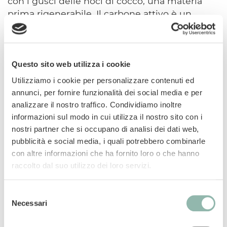
con i gusci delle noci di cocco, una materia
prima rigenerabile. Il carbone attivo è un
materiale molto poroso, caratterizzato da
un'enorme superficie interna. Se aprissimo in
piano anche solo 2 grammi di carbone attivo,
otterremmo una superficie grande quanto
Questo sito web utilizza i cookie
metà campo da calcio (2.000 metri quadrati),
Utilizziamo i cookie per personalizzare contenuti ed
da non credere! Grazie a particolari forze
annunci, per fornire funzionalità dei social media e per
fisiche, le sostanze odorigene si legano molto
analizzare il nostro traffico. Condividiamo inoltre
efficacemente e stabilmente al carbone attivo.
informazioni sul modo in cui utilizza il nostro sito con i
Questo semplice principio prende il nome di
nostri partner che si occupano di analisi dei dati web,
„forze di van der Waals". Grazie alla superficie
pubblicità e social media, i quali potrebbero combinarle
enorme che lo caratterizza e alle forze di van-
con altre informazioni che ha fornito loro o che hanno
der-Waals, il carbone attivo è in grado di
raccolto dal suo utilizzo dei loro servizi.
assorbire con grande efficacia un'incredibile
quantità di odori. Il carbone attivo si utilizza in
Selezione
ambito domestico, con successo, già da molto
Necessari
del
tempo: nelle cappe di aspirazione o nei filtri
consenso