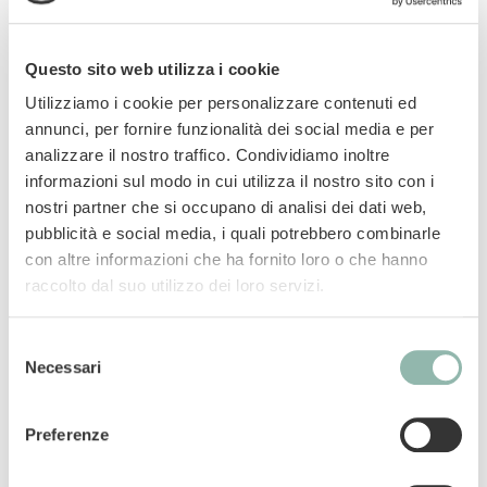
con baccelli di soia sostenibile e fibre vegetali
naturali. Eco Light è una lettiera per gatti a
resa particolarmente alta, in quanto le nostre
Questo sito web utilizza i cookie
fibre vegetali hanno un potere di
Utilizziamo i cookie per personalizzare contenuti ed
assorbimento estremamente elevato. I cattivi
annunci, per fornire funzionalità dei social media e per
odori vengono assorbiti rapidamente grazie
analizzare il nostro traffico. Condividiamo inoltre
alla particolare struttura tubolare delle nostre
informazioni sul modo in cui utilizza il nostro sito con i
fibre vegetali. Lo sviluppo degli odori viene
nostri partner che si occupano di analisi dei dati web,
così bloccato in maniera duratura. Biokat's Eco
pubblicità e social media, i quali potrebbero combinarle
Light è una lettiera agglomerante naturale
con altre informazioni che ha fornito loro o che hanno
prodotta con fibre vegetali che agiscono come
raccolto dal suo utilizzo dei loro servizi.
una spugna. I liquidi vengono assorbiti
completamente. Si formano agglomerati in
Selezione
cui vengono intrappolati sia i liquidi che gli
Necessari
del
odori. Biokat's Eco Light pesa fino al 50% in
consenso
meno rispetto a lettiere per gatti comparabili
Preferenze
in argilla naturale. Ecco perché questo
prodotto è così leggero da trasportare. Inoltre,